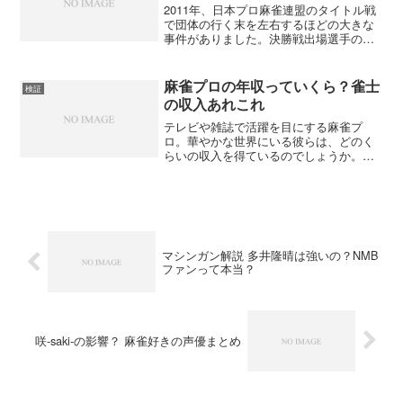
2011年、日本プロ麻雀連盟のタイトル戦
で団体の行く末を左右するほどの大きな
事件がありました。決勝戦出場選手の一
人でありプロ連盟の重鎮でもある森山茂
和プロが、八百長のような行いをして勝
負をぶち壊しにしたのです。紙の媒体し
麻雀プロの年収っていくら？雀士
検証
かない時代なら目立た...
の収入あれこれ
テレビや雑誌で活躍を目にする麻雀プ
ロ。華やかな世界にいる彼らは、どのく
らいの収入を得ているのでしょうか。と
かく麻雀界では金銭面の話を出す人が少
ないので、部外者には想像がつきませ
ん。ネット上に流れている噂も適当な物
が多いです。ここでは麻雀関係者の数少
ないお金に関する発言を元に、プロ雀士
の収入について考察してみました。
マシンガン解説 多井隆晴は強いの？NMB
ファンって本当？
咲-saki-の影響？ 麻雀好きの声優まとめ