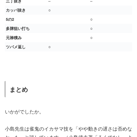
–
–
三丁抜き
○
カッパ抜き
○
5
の2
○
多牌狙い打ち
○
元禄積み
○
ツバメ返し
まとめ
いかがでしたか。
小島先生は雀鬼のイカサマ技を「やや動きの遅さは否めな