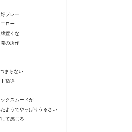
ス
み好プレー
イエロー
モ牌置くな
公開の所作
がつまらない
ント指導
ぎ
ラックスムードが
れたようでやっぱりうるさい
びして感じる