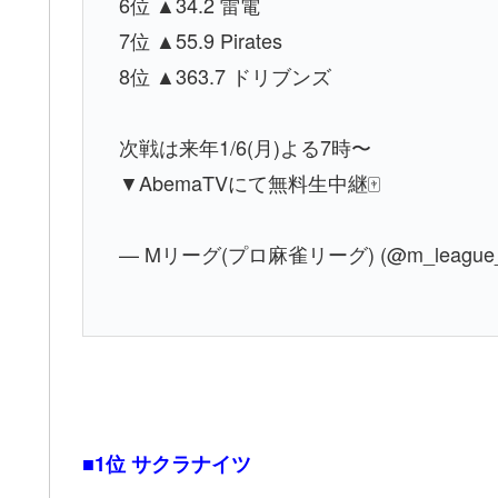
6位 ▲34.2 雷電
7位 ▲55.9 Pirates
8位 ▲363.7 ドリブンズ
次戦は来年1/6(月)よる7時〜
▼AbemaTVにて無料生中継🀄
— Mリーグ(プロ麻雀リーグ) (@m_league
■1位 サクラナイツ