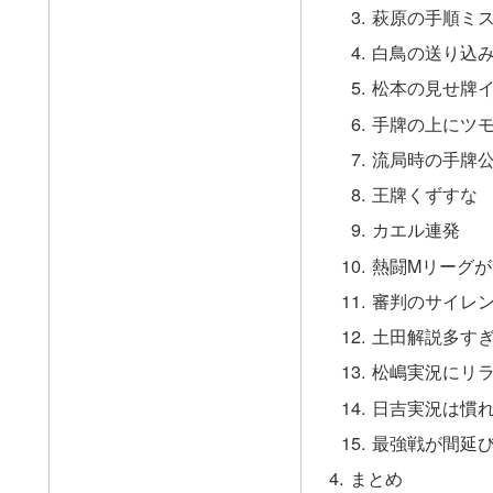
萩原の手順ミ
白鳥の送り込
松本の見せ牌
手牌の上にツ
流局時の手牌
王牌くずすな
カエル連発
熱闘Mリーグ
審判のサイレ
土田解説多す
松嶋実況にリ
日吉実況は慣
最強戦が間延
まとめ