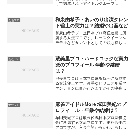
けで結成されたアイドルグループ
「More」のメンバーとしても活動してい
ます。端正な顔立ちとおしとやかな雰囲
気を持っていて、Moreの中でもかなりの
和泉由希子・あいのり出演タレン
女性プロ
美形。ファンになった方も多そうです。
ト雀士の実力は？結婚や出産など
ですが、プロ雀士になったばかりで情報
が少ないんですよね。そんな木崎ゆうプ
和泉由希子プロは日本プロ麻雀連盟に所
ロについてまとめてみました。
属する女流プロです。レースクイーンや
モデルなどタレントとしての顔も持ちな
がら、麻雀プロとしての活動を続けてい
ます。女性プロが今のように増える前か
ら業界を支えてきた人気雀士でもありま
蔵美里プロ・ハードロックな実力
女性プロ
す。そんな和泉由希子プロについてまと
派のプロフィール 年齢や結婚
めてみました。
は？
蔵美里プロは日本プロ麻雀協会に所属す
る女流雀士です。派手なビジュアル系フ
ァンションに目が行きますがその中身は
ハードな本格派プロ。女性では数少ない
雀王リーグのAまで登った実力者です。そ
んな蔵美里プロについてまとめてみまし
麻雀アイドルMore 塚田美紀のプ
女性プロ
た。
ロフィール・年齢や結婚は？
塚田美紀プロは最高位戦日本プロ麻雀協
会に所属する女流プロです。まだ若手の
プロですが、入会当初からかわいらしい
ルックスで話題を集めていました。女流