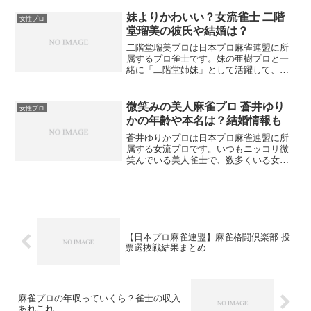
雀士で結成されたグループMoreのメンバ
ーとしても活動していて、今後ますます
妹よりかわいい？女流雀士 二階
女性プロ
注目されそうな雀士。そんな塚田美紀プ
堂瑠美の彼氏や結婚は？
ロについてまとめてみました。
二階堂瑠美プロは日本プロ麻雀連盟に所
属するプロ雀士です。妹の亜樹プロと一
緒に「二階堂姉妹」として活躍して、圧
倒的な知名度と人気を誇っています。麻
雀を打つ人ならほとんどの方がご存知な
んじゃないでしょうか。また、パチンコ
微笑みの美人麻雀プロ 蒼井ゆり
女性プロ
番組にもよく出演しているので、そちら
かの年齢や本名は？結婚情報も
の世界のファンも少なくありません。そ
れだけの人気者なので、やはりいろいろ
蒼井ゆりかプロは日本プロ麻雀連盟に所
な噂も立つようです。そんな二階堂姉妹
属する女流プロです。いつもニッコリ微
のお姉ちゃん、二階堂瑠美さんについて
笑んでいる美人雀士で、数多くいる女流
まとめてみました。
プロの中でも高い人気を誇っています。
麻雀格闘倶楽部での人気投票でも好位置
をキープしており、連盟が制作協力して
いるパチンコ機にも出演しています。そ
んな蒼井ゆりかプロについてまとめてみ
ました。
【日本プロ麻雀連盟】麻雀格闘倶楽部 投
票選抜戦結果まとめ
麻雀プロの年収っていくら？雀士の収入
あれこれ