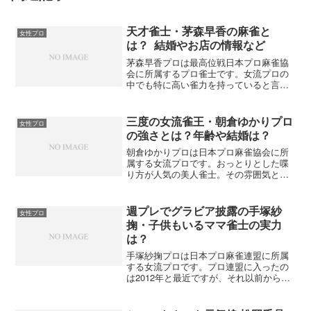
天才雀士・茅森早香の麻雀と
女性プロ
は？ 結婚やお店の情報など
茅森早香プロは最高位戦日本プロ麻雀協
会に所属するプロ雀士です。女流プロの
中でも特に高い雀力を持っていると言わ
れ、その実力は天才と称されています。
また、対局中は常にクールな表情です
が、時折見せる笑顔はとてもチャーミン
三度の女流雀王・朝倉ゆかりプロ
女性プロ
グ。決して愛嬌を振りまくタイプではあ
の強さとは？年齢や結婚は？
りませんが、ファンの人気は非常に高い
女流雀士です。そんな茅森早香プロにつ
朝倉ゆかりプロは日本プロ麻雀協会に所
いてまとめてみました。
属する女流プロです。おっとりとした喋
り方が人気の美人雀士。その雰囲気とは
違い、複数のタイトル経験のある誰もが
認める実力者です。そんな朝倉ゆかりプ
ロについてまとめてみました。
週プレでグラビア披露の手塚紗
女性プロ
掬・子供もいるママ雀士の実力
は？
手塚紗掬プロは日本プロ麻雀連盟に所属
する女流プロです。プロ連盟に入ったの
は2012年と最近ですが、それ以前から麻
雀プロとして活動しています。クールな
顔立ちの美人でデビュー当初から人気の
雀士でした。まだ女性プロが少ない時代