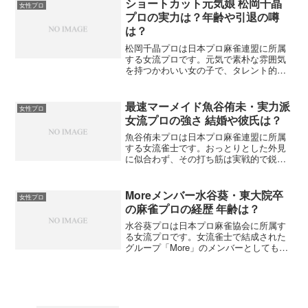
ショートカット元気娘 松岡千晶
女性プロ
から活躍して、女流ブームを起こした牽
プロの実力は？年齢や引退の噂
引者の一人でもあります。そんな手塚紗
は？
掬プロについてまとめてみました。
松岡千晶プロは日本プロ麻雀連盟に所属
する女流プロです。元気で素朴な雰囲気
を持つかわいい女の子で、タレント的な
美人雀士が多い麻雀界ではちょっと珍し
いタイプです。人気もじわりじわりと上
昇中。そんな松岡千晶プロについてまと
最速マーメイド魚谷侑未・実力派
女性プロ
めてみました。
女流プロの強さ 結婚や彼氏は？
魚谷侑未プロは日本プロ麻雀連盟に所属
する女流雀士です。おっとりとした外見
に似合わず、その打ち筋は実戦的で鋭い
もの。複数のタイトルを獲っている実力
派の人気プロです。そんな魚谷侑未プロ
についてまとめてみました。
Moreメンバー水谷葵・東大院卒
女性プロ
の麻雀プロの経歴 年齢は？
水谷葵プロは日本プロ麻雀協会に所属す
る女流プロです。女流雀士で結成された
グループ「More」のメンバーとしても注
目されています。ただ、関西を中心に活
動されているので、まだあまり知られて
いませんね。Moreの中でも一番情報が少
ないかもしれません。そんな水谷葵プロ
についてまとめてみました。