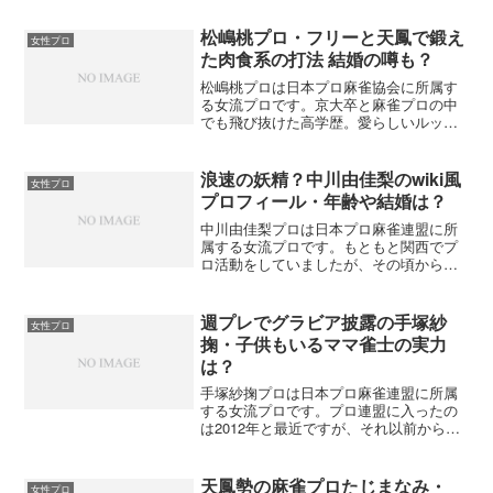
松嶋桃プロ・フリーと天鳳で鍛え
女性プロ
た肉食系の打法 結婚の噂も？
松嶋桃プロは日本プロ麻雀協会に所属す
る女流プロです。京大卒と麻雀プロの中
でも飛び抜けた高学歴。愛らしいルック
スや飾らないトーク、的確な麻雀実況な
どで人気のプロ雀士です。そんな松嶋桃
プロについてまとめてみました。
浪速の妖精？中川由佳梨のwiki風
女性プロ
プロフィール・年齢や結婚は？
中川由佳梨プロは日本プロ麻雀連盟に所
属する女流プロです。もともと関西でプ
ロ活動をしていましたが、その頃から知
名度はピカイチでした。満を持して上京
してきた、人気上昇中の関西期待の星で
す。そんな中川由佳梨プロについてまと
週プレでグラビア披露の手塚紗
女性プロ
めてみました。
掬・子供もいるママ雀士の実力
は？
手塚紗掬プロは日本プロ麻雀連盟に所属
する女流プロです。プロ連盟に入ったの
は2012年と最近ですが、それ以前から麻
雀プロとして活動しています。クールな
顔立ちの美人でデビュー当初から人気の
雀士でした。まだ女性プロが少ない時代
天鳳勢の麻雀プロたじまなみ・
女性プロ