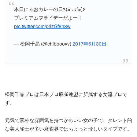
本日にゃおカレーの日٩(๑’ڡ’๑)۶
プレミアムフライデーだよー！
pic.twitter.com/prlzGf8n8w
— 松岡千晶 (@chibooovv)
2017年6月30日
松岡千晶プロは日本プロ麻雀連盟に所属する女流プロで
す。
元気で素朴な雰囲気を持つかわいい女の子で、タレント的
な美人雀士が多い麻雀界ではちょっと珍しいタイプです。