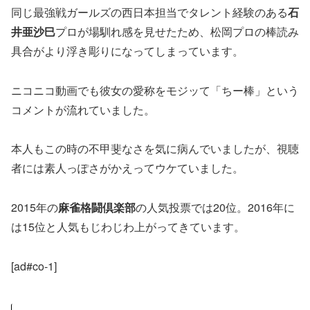
同じ最強戦ガールズの西日本担当でタレント経験のある
石
井亜沙巳
プロが場馴れ感を見せたため、松岡プロの棒読み
具合がより浮き彫りになってしまっています。
ニコニコ動画でも彼女の愛称をモジッて「
ちー棒
」という
コメントが流れていました。
本人もこの時の不甲斐なさを気に病んでいましたが、視聴
者には素人っぽさがかえってウケていました。
2015年の
麻雀格闘倶楽部
の人気投票では20位。2016年に
は15位と人気もじわじわ上がってきています。
[ad#co-1]