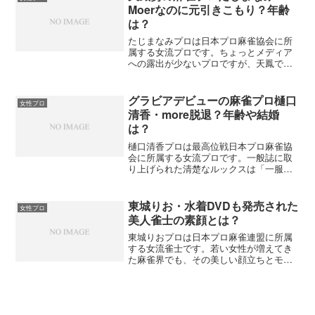
から活躍して、女流ブームを起こした牽
Moerなのに元引きこもり？年齢
引者の一人でもあります。そんな手塚紗
は？
掬プロについてまとめてみました。
たじまなみプロは日本プロ麻雀協会に所
属する女流プロです。ちょっとメディア
への露出が少ないプロですが、天鳳で鍛
えたその実力は折り紙つき。麻雀に対し
てマニアックともいえるガチさを持つ、
女流には珍しいタイプです。最近では女
グラビアデビューの麻雀プロ樋口
女性プロ
流プロのグループ「More」でも活動して
清香・more脱退？年齢や結婚
知名度が高まってきています。そんなた
は？
じまなみプロについてまとめてみまし
た。
樋口清香プロは最高位戦日本プロ麻雀協
会に所属する女流プロです。一般誌に取
り上げられた清楚なルックスは「一服の
清涼剤」と雀士らしからぬキャッチフレ
ーズがついてしまうほど。最高位戦期待
の若手女性プロです。そんな樋口清香プ
東城りお・水着DVDも発売された
女性プロ
ロについてまとめてみました。
美人雀士の素顔とは？
東城りおプロは日本プロ麻雀連盟に所属
する女流雀士です。若い女性が増えてき
た麻雀界でも、その美しい顔立ちとモデ
ル並みのスタイルの良さはひときわ目立
ちます。知名度もドンドン上がってき
て、今では有名女流プロの多い連盟の中
でも先輩たちと肩を並べるほどの人気雀