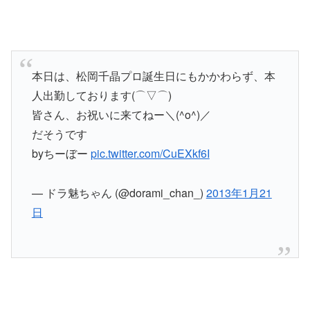
本日は、松岡千晶プロ誕生日にもかかわらず、本
人出勤しております(⌒▽⌒)
皆さん、お祝いに来てねー＼(^o^)／
だそうです
byちーぼー
pic.twitter.com/CuEXkf6I
— ドラ魅ちゃん (@dorami_chan_)
2013年1月21
日