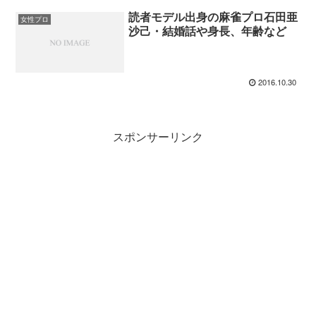
読者モデル出身の麻雀プロ石田亜
女性プロ
沙己・結婚話や身長、年齢など
2016.10.30
スポンサーリンク