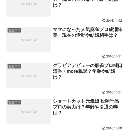
は？
2016.11.02
ママになった人気麻雀プロ成瀬朱
女性プロ
美・現在の活動や結婚相手は？
2016.10.31
グラビアデビューの麻雀プロ樋口
女性プロ
清香・more脱退？年齢や結婚
は？
2016.10.31
ショートカット元気娘 松岡千晶
女性プロ
プロの実力は？年齢や引退の噂
は？
2016.10.30